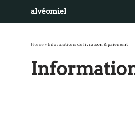
alvéomiel
Aller
au
contenu
Home
»
Informations de livraison & paiement
Information