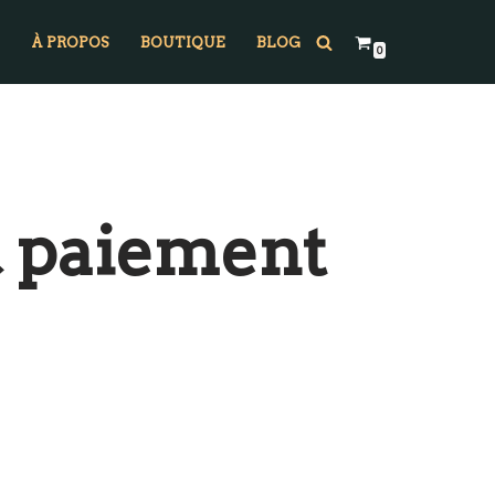
À PROPOS
BOUTIQUE
BLOG
0
& paiement